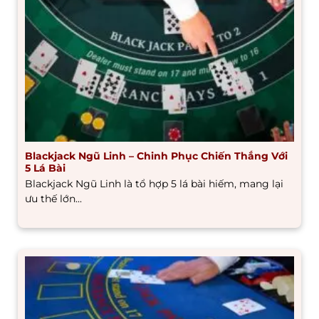
Blackjack Ngũ Linh – Chinh Phục Chiến Thắng Với
5 Lá Bài
Blackjack Ngũ Linh là tổ hợp 5 lá bài hiếm, mang lại
ưu thế lớn...