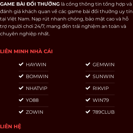
GAME BÀI ĐỔI THƯỞNG
là cổng thông tin tổng hợp và
đánh giá khách quan về các game bài đổi thưởng uy tín
tại Việt Nam. Nạp rút nhanh chóng, bảo mật cao và hỗ
trợ người chơi 24/7, mang đến trải nghiệm an toàn và
chuyên nghiệp nhất.
LIÊN MINH NHÀ CÁI
HAYWIN
GEMWIN
BOMWIN
SUNWIN
NHATVIP
RIKVIP
YO88
WIN79
ZOWIN
789CLUB
LIÊN HỆ