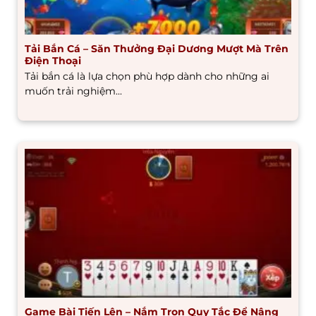
Tải Bắn Cá – Săn Thưởng Đại Dương Mượt Mà Trên
Điện Thoại
Tải bắn cá là lựa chọn phù hợp dành cho những ai
muốn trải nghiệm...
Game Bài Tiến Lên – Nắm Trọn Quy Tắc Để Nâng