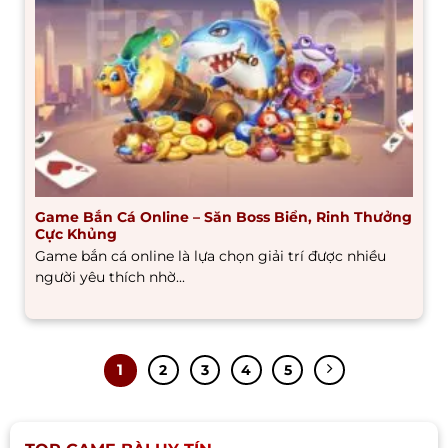
Game Bắn Cá Online – Săn Boss Biển, Rinh Thưởng
Cực Khủng
Game bắn cá online là lựa chọn giải trí được nhiều
người yêu thích nhờ...
1
2
3
4
5