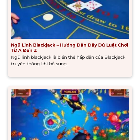
Ngũ Linh Blackjack – Hướng Dẫn Đầy Đủ Luật Chơi
Từ A Đến Z
Ngũ linh blackjack là biến thể hấp dẫn của Blackjack
truyền thống khi bổ sung...