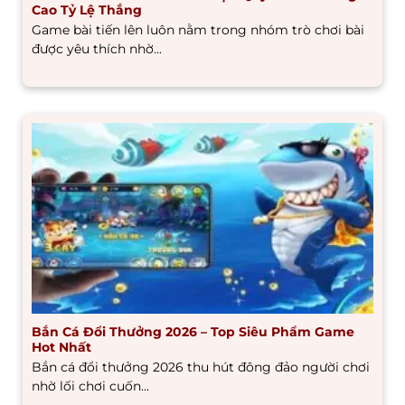
Cao Tỷ Lệ Thắng
Game bài tiến lên luôn nằm trong nhóm trò chơi bài
được yêu thích nhờ...
Bắn Cá Đổi Thưởng 2026 – Top Siêu Phẩm Game
Hot Nhất
Bắn cá đổi thưởng 2026 thu hút đông đảo người chơi
nhờ lối chơi cuốn...