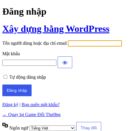
Đăng nhập
Xây dựng bằng WordPress
Tên người dùng hoặc địa chỉ email
Mật khẩu
Tự động đăng nhập
Đăng ký
|
Bạn quên mật khẩu?
← Quay lại Game Đổi Thưởng
Ngôn ngữ